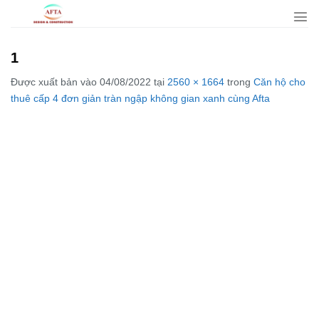
Bỏ
qua
nội
1
dung
Được xuất bản vào
04/08/2022
tại
2560 × 1664
trong
Căn hộ cho
thuê cấp 4 đơn giản tràn ngập không gian xanh cùng Afta