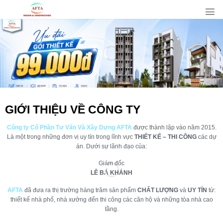
Bỏ
qua
nội
dung
GIỚI THIỆU VỀ CÔNG TY
Công ty Cổ Phần Tư Vấn Và Xây Dựng AFTA
được thành lập vào năm 2015.
Là một trong những đơn vị uy tín trong lĩnh vực
THIẾT KẾ – THI CÔNG
các dự
v
án. Dưới sự lãnh đạo của:
Giám đốc
–
LÊ BÁ KHÁNH
AFTA
đã đưa ra thị trường hàng trăm sản phẩm
CHẤT LƯỢNG
và
UY TÍN
từ:
–
thiết kế nhà phố, nhà xưởng đến thi công các căn hộ và những tòa nhà cao
tầng.