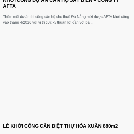
KHỞI CÔNG DỰ ÁN CĂN HỘ SÁT BIỂN – CÔNG TY
AFTA
Thêm một dự án thi công căn hộ cho thuê Đà Nẵng mới được AFTA khởi công
vào tháng 4/2026 với vị trí cực kỳ thuận lợi gần với bãi...
LỄ KHỞI CÔNG CĂN BIỆT THỰ HÒA XUÂN 880m2