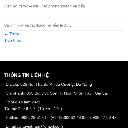
Căn hộ trước – khu vực phòng khách và bếp
Cả bình luận và trackback hiện đều bị đóng.
←
Trước
Tiếp theo
→
THÔNG TIN LIÊN HỆ
Địa chỉ:
626 Núi Thành, P.Hòa Cường, Đà Nẵng
Chi nhánh: 355 Bùi Đức Sơn, P. Hoài Nhơn Tây , Gia Lai
Thời gian làm việc:
Từ thứ 2 -> thứ 7, (Từ 8h - 17h)
Hotline:
0935 29 51 61
- (+84)
2363 62 46 98
-
0906 47 80 47
Email :
aftavietnam@gmail.com