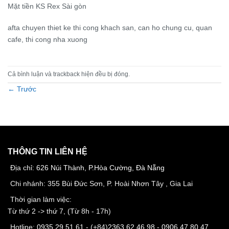
Mặt tiền KS Rex Sài gòn
afta chuyen thiet ke thi cong khach san, can ho chung cu, quan
cafe, thi cong nha xuong
Cả bình luận và trackback hiện đều bị đóng.
←
Trước
THÔNG TIN LIÊN HỆ
Địa chỉ:
626 Núi Thành, P.Hòa Cường, Đà Nẵng
Chi nhánh: 355 Bùi Đức Sơn, P. Hoài Nhơn Tây , Gia Lai
Thời gian làm việc:
Từ thứ 2 -> thứ 7, (Từ 8h - 17h)
Hotline:
0935 29 51 61
- (+84)
2363 62 46 98
-
0906 47 80 47