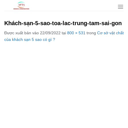
Bỏ
qua
nội
Khách-sạn-5-sao-toa-lac-trung-tam-sai-gon
dung
Được xuất bản vào
22/09/2022
tại
800 × 531
trong
Cơ sở vật chất
của khách sạn 5 sao có gì ?