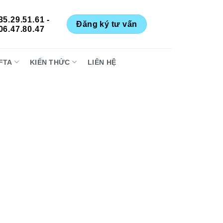
35.29.51.61 -
Đăng ký tư vấn
06.47.80.47
FTA
KIẾN THỨC
LIÊN HỆ