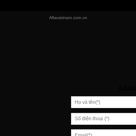
Aftavietnam.com.vn
ĐĂNG