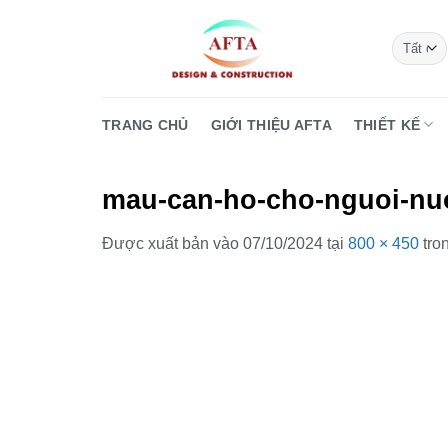
Bỏ
qua
nội
dung
TRANG CHỦ
GIỚI THIỆU AFTA
THIẾT KẾ
mau-can-ho-cho-nguoi-nu
Được xuất bản vào
07/10/2024
tại
800 × 450
tro