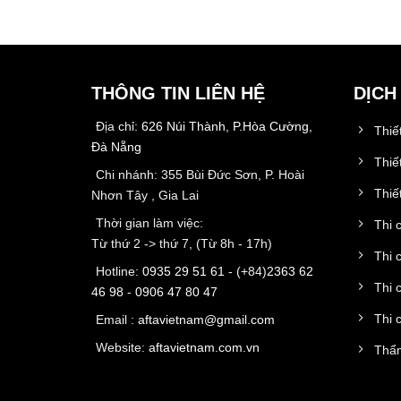
THÔNG TIN LIÊN HỆ
DỊCH
Địa chỉ:
626 Núi Thành, P.Hòa Cường,
Thiế
Đà Nẵng
Thiế
Chi nhánh: 355 Bùi Đức Sơn, P. Hoài
Thiết
Nhơn Tây , Gia Lai
Thời gian làm việc:
Thi 
Từ thứ 2 -> thứ 7, (Từ 8h - 17h)
Thi 
Hotline:
0935 29 51 61
- (+84)
2363 62
Thi 
46 98
-
0906 47 80 47
Thi 
Email :
aftavietnam@gmail.com
Website:
aftavietnam.com.vn
Thẩm