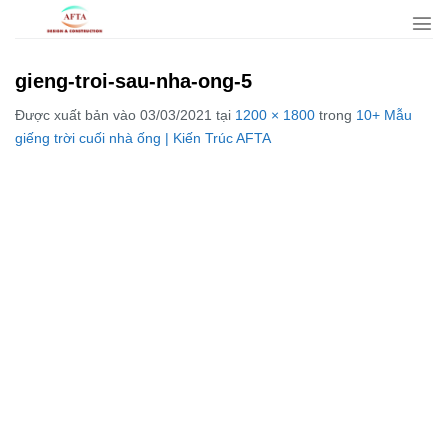
Bỏ
qua
nội
gieng-troi-sau-nha-ong-5
dung
Được xuất bản vào
03/03/2021
tại
1200 × 1800
trong
10+ Mẫu
giếng trời cuối nhà ống | Kiến Trúc AFTA