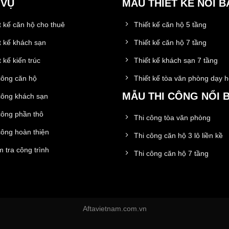
 VỤ
MẪU THIẾT KẾ NỔI B
t kế căn hộ cho thuê
Thiết kế căn hộ 5 tầng
t kế khách sạn
Thiết kế căn hộ 7 tầng
 kế kiến trúc
Thiết kế khách sạn 7 tầng
công căn hộ
Thiết kế tòa văn phòng dạy 
MẪU THI CÔNG NỔI 
công khách sạn
công phần thô
Thi công tòa văn phòng
công hoàn thiện
Thi công căn hộ 3 lô liền kề
 tra công trình
Thi công căn hộ 7 tầng
Aftavietnam.com.vn