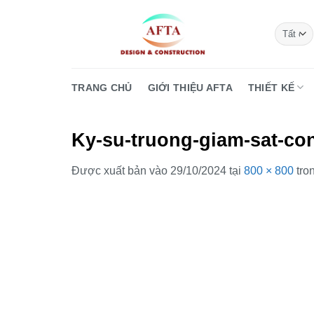
Bỏ
qua
nội
dung
TRANG CHỦ
GIỚI THIỆU AFTA
THIẾT KẾ
Ky-su-truong-giam-sat-con
Được xuất bản vào
29/10/2024
tại
800 × 800
tro