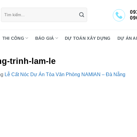
Tìm
09
kiếm:
09
THI CÔNG
BÁO GIÁ
DỰ TOÁN XÂY DỰNG
DỰ ÁN A
g-trinh-lam-le
ng
Lễ Cất Nóc Dự Án Tòa Văn Phòng NAMIAN – Đà Nẵng