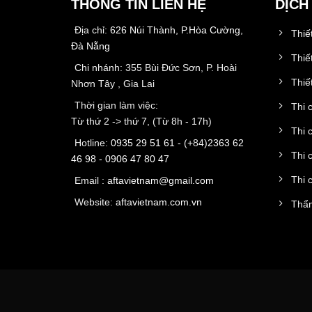
THÔNG TIN LIÊN HỆ
DỊCH
Địa chỉ:
626 Núi Thành, P.Hòa Cường,
Thiế
Đà Nẵng
Thiế
Chi nhánh: 355 Bùi Đức Sơn, P. Hoài
Thiết
Nhơn Tây , Gia Lai
Thời gian làm việc:
Thi 
Từ thứ 2 -> thứ 7, (Từ 8h - 17h)
Thi 
Hotline:
0935 29 51 61
- (+84)
2363 62
Thi 
46 98
-
0906 47 80 47
Thi 
Email :
aftavietnam@gmail.com
Website:
aftavietnam.com.vn
Thẩm