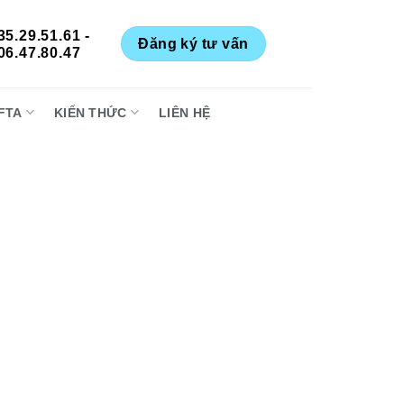
35.29.51.61 -
Đăng ký tư vấn
06.47.80.47
FTA
KIẾN THỨC
LIÊN HỆ