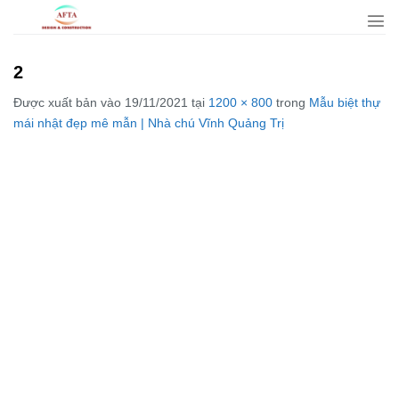
Bỏ
qua
nội
2
dung
Được xuất bản vào
19/11/2021
tại
1200 × 800
trong
Mẫu biệt thự
mái nhật đẹp mê mẫn | Nhà chú Vĩnh Quảng Trị