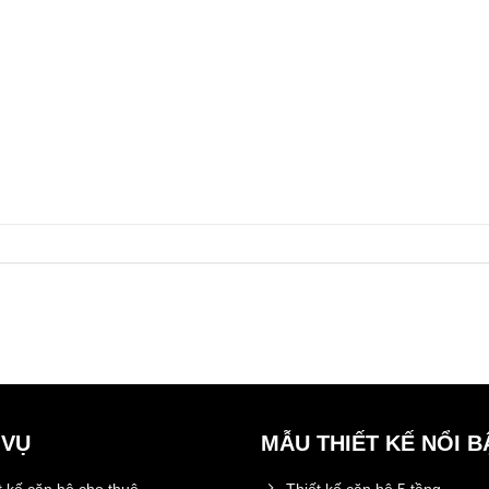
 VỤ
MẪU THIẾT KẾ NỔI B
t kế căn hộ cho thuê
Thiết kế căn hộ 5 tầng