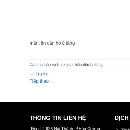
mặt tiền căn hộ 8 tầng
Cả bình luận và trackback hiện đều bị đóng.
←
Trước
Tiếp theo
→
THÔNG TIN LIÊN HỆ
DỊCH
Địa chỉ:
626 Núi Thành, P.Hòa Cường,
Thiế