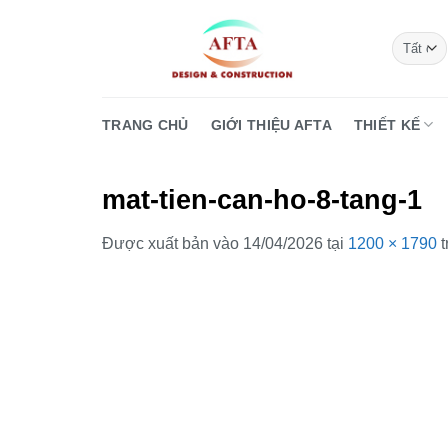
Bỏ
qua
nội
dung
TRANG CHỦ
GIỚI THIỆU AFTA
THIẾT KẾ
mat-tien-can-ho-8-tang-1
Được xuất bản vào
14/04/2026
tại
1200 × 1790
t