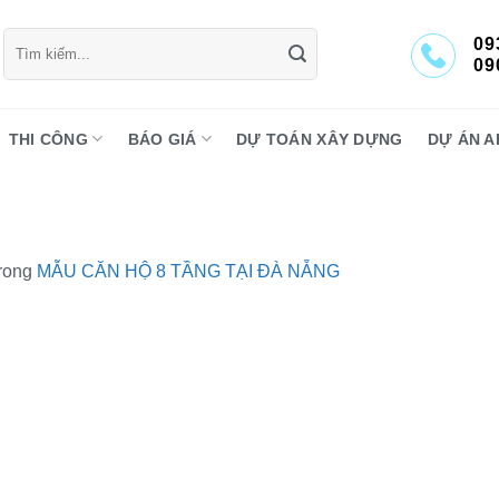
Tìm
09
kiếm:
09
THI CÔNG
BÁO GIÁ
DỰ TOÁN XÂY DỰNG
DỰ ÁN A
rong
MẪU CĂN HỘ 8 TẦNG TẠI ĐÀ NẴNG