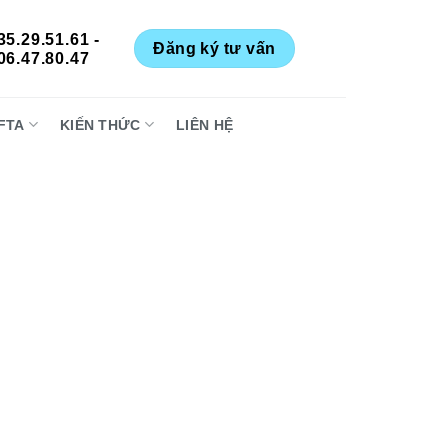
35.29.51.61 -
Đăng ký tư vấn
06.47.80.47
FTA
KIẾN THỨC
LIÊN HỆ