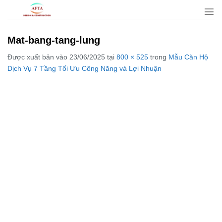
Bỏ
qua
nội
Mat-bang-tang-lung
dung
Được xuất bản vào
23/06/2025
tại
800 × 525
trong
Mẫu Căn Hộ
Dịch Vụ 7 Tầng Tối Ưu Công Năng và Lợi Nhuận