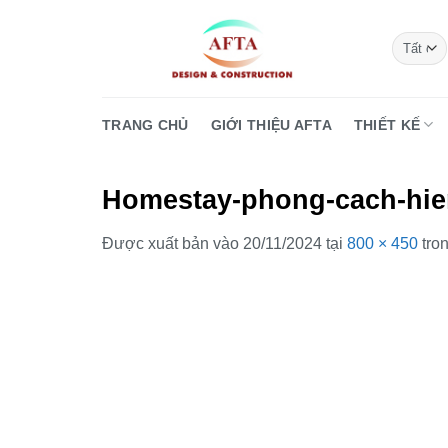
Bỏ
qua
nội
dung
TRANG CHỦ
GIỚI THIỆU AFTA
THIẾT KẾ
Homestay-phong-cach-hie
Được xuất bản vào
20/11/2024
tại
800 × 450
tro