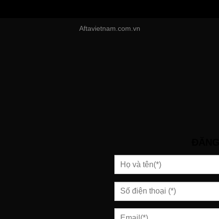
Aftavietnam.com.vn
ĐĂNG