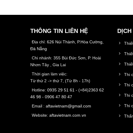
THÔNG TIN LIÊN HỆ
DỊCH
Địa chỉ:
626 Núi Thành, P.Hòa Cường,
Thiế
Đà Nẵng
Thiế
Chi nhánh: 355 Bùi Đức Sơn, P. Hoài
Thiết
Nhơn Tây , Gia Lai
Thời gian làm việc:
Thi 
Từ thứ 2 -> thứ 7, (Từ 8h - 17h)
Thi 
Hotline:
0935 29 51 61
- (+84)
2363 62
Thi 
46 98
-
0906 47 80 47
Thi 
Email :
aftavietnam@gmail.com
Website:
aftavietnam.com.vn
Thẩm