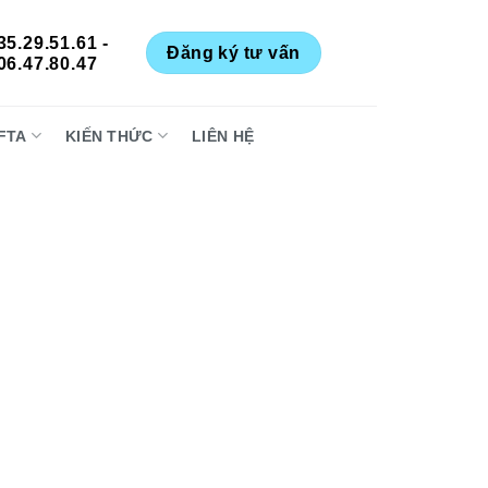
35.29.51.61 -
Đăng ký tư vấn
06.47.80.47
FTA
KIẾN THỨC
LIÊN HỆ