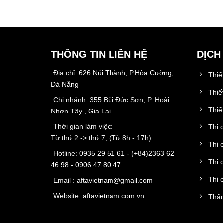
THÔNG TIN LIÊN HỆ
DỊCH
Địa chỉ:
626 Núi Thành, P.Hòa Cường,
Thiế
Đà Nẵng
Thiế
Chi nhánh: 355 Bùi Đức Sơn, P. Hoài
Thiết
Nhơn Tây , Gia Lai
Thời gian làm việc:
Thi 
Từ thứ 2 -> thứ 7, (Từ 8h - 17h)
Thi 
Hotline:
0935 29 51 61
- (+84)
2363 62
Thi 
46 98
-
0906 47 80 47
Thi 
Email :
aftavietnam@gmail.com
Website:
aftavietnam.com.vn
Thẩm