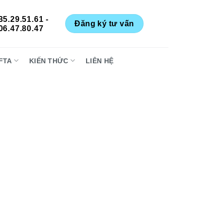
35.29.51.61 -
Đăng ký tư vấn
06.47.80.47
FTA
KIẾN THỨC
LIÊN HỆ