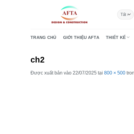
Bỏ
qua
nội
dung
TRANG CHỦ
GIỚI THIỆU AFTA
THIẾT KẾ
ch2
Được xuất bản vào
22/07/2025
tại
800 × 500
tro