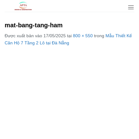
Bỏ
qua
nội
mat-bang-tang-ham
dung
Được xuất bản vào
17/05/2025
tại
800 × 550
trong
Mẫu Thiết Kế
Căn Hộ 7 Tầng 2 Lô tại Đà Nẵng