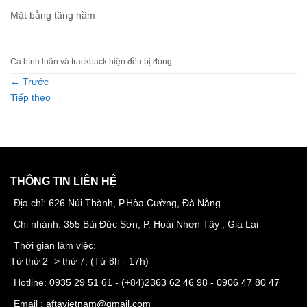
Mặt bằng tầng hầm
Cả bình luận và trackback hiện đều bị đóng.
←
Trước
Tiếp theo
→
THÔNG TIN LIÊN HỆ
Địa chỉ:
626 Núi Thành, P.Hòa Cường, Đà Nẵng
Chi nhánh: 355 Bùi Đức Sơn, P. Hoài Nhơn Tây , Gia Lai
Thời gian làm việc:
Từ thứ 2 -> thứ 7, (Từ 8h - 17h)
Hotline:
0935 29 51 61
- (+84)
2363 62 46 98
-
0906 47 80 47
Email :
aftavietnam@gmail.com