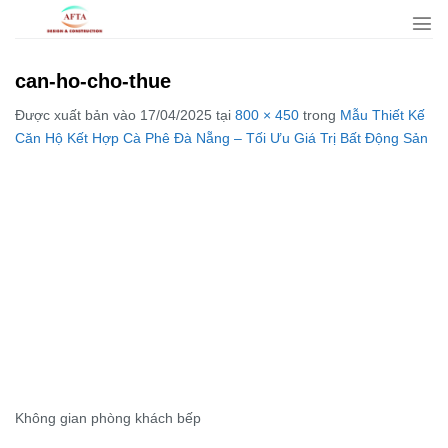
Bỏ
qua
nội
can-ho-cho-thue
dung
Được xuất bản vào
17/04/2025
tại
800 × 450
trong
Mẫu Thiết Kế
Căn Hộ Kết Hợp Cà Phê Đà Nẵng – Tối Ưu Giá Trị Bất Động Sản
Không gian phòng khách bếp