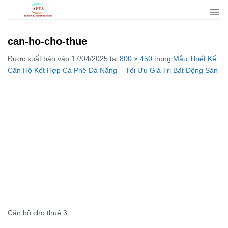
Bỏ
qua
nội
can-ho-cho-thue
dung
Được xuất bản vào
17/04/2025
tại
800 × 450
trong
Mẫu Thiết Kế
Căn Hộ Kết Hợp Cà Phê Đà Nẵng – Tối Ưu Giá Trị Bất Động Sản
Căn hộ cho thuê 3