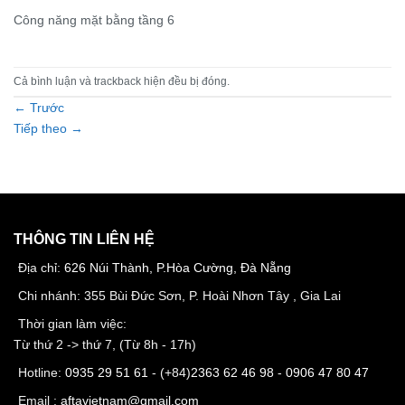
Công năng mặt bằng tầng 6
Cả bình luận và trackback hiện đều bị đóng.
←
Trước
Tiếp theo
→
THÔNG TIN LIÊN HỆ
Địa chỉ:
626 Núi Thành, P.Hòa Cường, Đà Nẵng
Chi nhánh: 355 Bùi Đức Sơn, P. Hoài Nhơn Tây , Gia Lai
Thời gian làm việc:
Từ thứ 2 -> thứ 7, (Từ 8h - 17h)
Hotline:
0935 29 51 61
- (+84)
2363 62 46 98
-
0906 47 80 47
Email :
aftavietnam@gmail.com