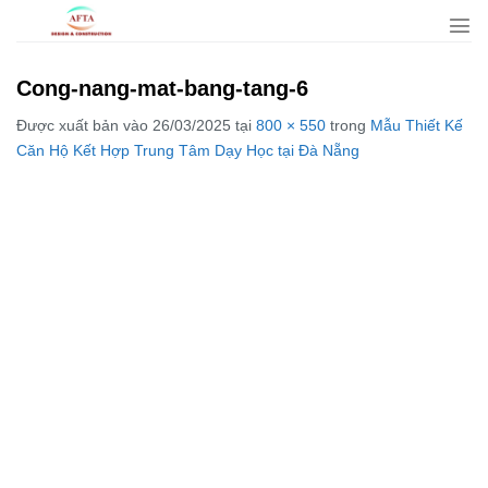
Bỏ
qua
nội
Cong-nang-mat-bang-tang-6
dung
Được xuất bản vào
26/03/2025
tại
800 × 550
trong
Mẫu Thiết Kế
Căn Hộ Kết Hợp Trung Tâm Dạy Học tại Đà Nẵng