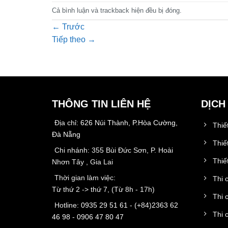
Cả bình luận và trackback hiện đều bị đóng.
←
Trước
Tiếp theo
→
THÔNG TIN LIÊN HỆ
DỊCH
Địa chỉ:
626 Núi Thành, P.Hòa Cường,
Thiế
Đà Nẵng
Thiế
Chi nhánh: 355 Bùi Đức Sơn, P. Hoài
Thiết
Nhơn Tây , Gia Lai
Thời gian làm việc:
Thi 
Từ thứ 2 -> thứ 7, (Từ 8h - 17h)
Thi 
Hotline:
0935 29 51 61
- (+84)
2363 62
Thi 
46 98
-
0906 47 80 47