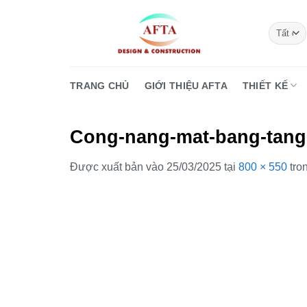
Bỏ
qua
nội
dung
TRANG CHỦ
GIỚI THIỆU AFTA
THIẾT KẾ
Cong-nang-mat-bang-tang
Được xuất bản vào
25/03/2025
tại
800 × 550
tro