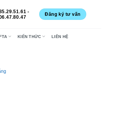
35.29.51.61 -
Đăng ký tư vấn
06.47.80.47
FTA
KIẾN THỨC
LIÊN HỆ
ẵng