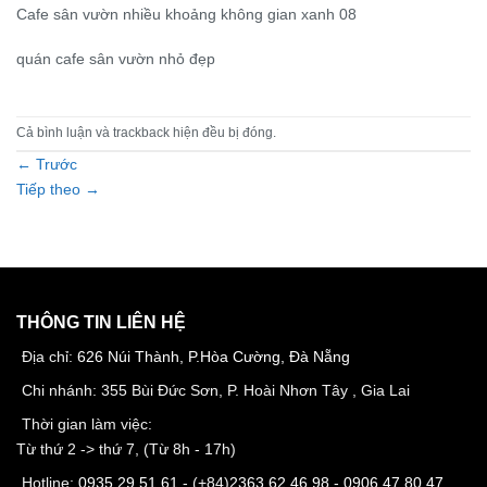
Cafe sân vườn nhiều khoảng không gian xanh 08
quán cafe sân vườn nhỏ đẹp
Cả bình luận và trackback hiện đều bị đóng.
←
Trước
Tiếp theo
→
THÔNG TIN LIÊN HỆ
Địa chỉ:
626 Núi Thành, P.Hòa Cường, Đà Nẵng
Chi nhánh: 355 Bùi Đức Sơn, P. Hoài Nhơn Tây , Gia Lai
Thời gian làm việc:
Từ thứ 2 -> thứ 7, (Từ 8h - 17h)
Hotline:
0935 29 51 61
- (+84)
2363 62 46 98
-
0906 47 80 47