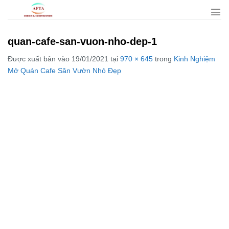
Bỏ
qua
nội
quan-cafe-san-vuon-nho-dep-1
dung
Được xuất bản vào
19/01/2021
tại
970 × 645
trong
Kinh Nghiệm
Mở Quán Cafe Sân Vườn Nhỏ Đẹp