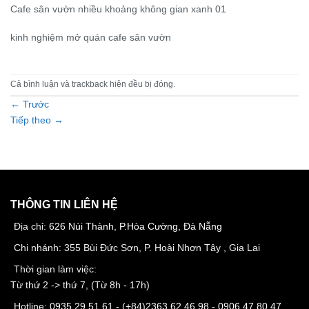
Cafe sân vườn nhiều khoảng không gian xanh 01
kinh nghiệm mở quán cafe sân vườn
Cả bình luận và trackback hiện đều bị đóng.
←
Trước
Tiếp theo
→
THÔNG TIN LIÊN HỆ
Địa chỉ:
626 Núi Thành, P.Hòa Cường, Đà Nẵng
Chi nhánh: 355 Bùi Đức Sơn, P. Hoài Nhơn Tây , Gia Lai
Thời gian làm việc:
Từ thứ 2 -> thứ 7, (Từ 8h - 17h)
Hotline:
0935 29 51 61
- (+84)
2363 62 46 98
-
0906 47 80 47