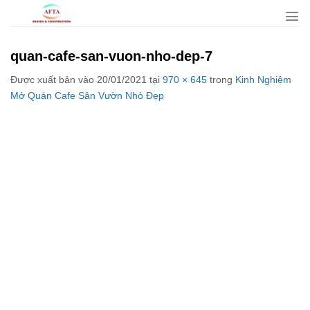
Bỏ
qua
nội
quan-cafe-san-vuon-nho-dep-7
dung
Được xuất bản vào
20/01/2021
tại
970 × 645
trong
Kinh Nghiệm
Mở Quán Cafe Sân Vườn Nhỏ Đẹp