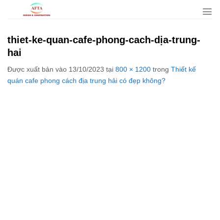
Bỏ
qua
nội
thiet-ke-quan-cafe-phong-cach-dịa-trung-
dung
hai
Được xuất bản vào
13/10/2023
tại
800 × 1200
trong
Thiết kế
quán cafe phong cách địa trung hải có đẹp không?