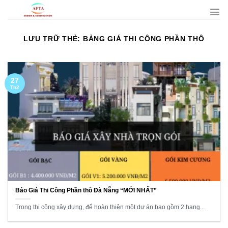
Bỏ
qua
nội
LƯU TRỮ THẺ:
BẢNG GIÁ THI CÔNG PHẦN THÔ
dung
27
Th2
Báo Giá Thi Công Phần thô Đà Nẵng “MỚI NHẤT”
Trong thi công xây dựng, để hoàn thiện một dự án bao gồm 2 hạng...