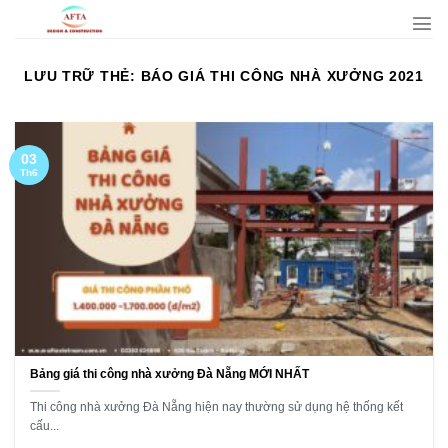
Bỏ
qua
nội
LƯU TRỮ THẺ:
BÁO GIÁ THI CÔNG NHÀ XƯỞNG 2021
dung
03
Th6
Bảng giá thi công nhà xưởng Đà Nẵng MỚI NHẤT
Thi công nhà xưởng Đà Nẵng hiện nay thường sử dụng hệ thống kết
cấu...