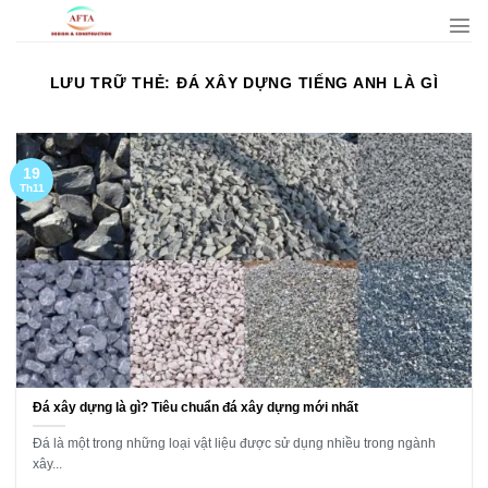
Bỏ
qua
nội
LƯU TRỮ THẺ:
ĐÁ XÂY DỰNG TIẾNG ANH LÀ GÌ
dung
19
Th11
Đá xây dựng là gì? Tiêu chuẩn đá xây dựng mới nhất
Đá là một trong những loại vật liệu được sử dụng nhiều trong ngành
xây...