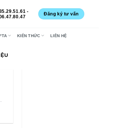
35.29.51.61 -
Đăng ký tư vấn
06.47.80.47
FTA
KIẾN THỨC
LIÊN HỆ
IỆU
.