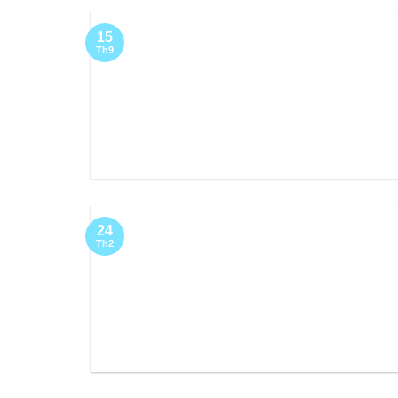
15
Th9
24
Th2