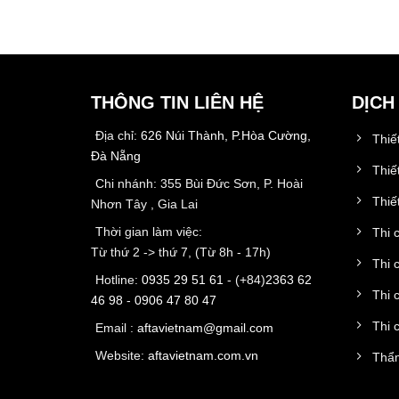
THÔNG TIN LIÊN HỆ
DỊCH
Địa chỉ:
626 Núi Thành, P.Hòa Cường,
Thiế
Đà Nẵng
Thiế
Chi nhánh: 355 Bùi Đức Sơn, P. Hoài
Thiết
Nhơn Tây , Gia Lai
Thời gian làm việc:
Thi 
Từ thứ 2 -> thứ 7, (Từ 8h - 17h)
Thi 
Hotline:
0935 29 51 61
- (+84)
2363 62
Thi 
46 98
-
0906 47 80 47
Thi 
Email :
aftavietnam@gmail.com
Website:
aftavietnam.com.vn
Thẩm