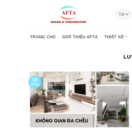
Bỏ
qua
nội
dung
TRANG CHỦ
GIỚI THIỆU AFTA
THIẾT KẾ
LƯ
10
Th10