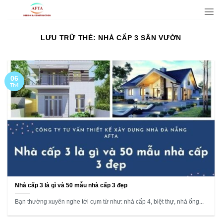
Bỏ
qua
nội
LƯU TRỮ THẺ:
NHÀ CẤP 3 SÂN VƯỜN
dung
06
Th4
Nhà cấp 3 là gì và 50 mẫu nhà cấp 3 đẹp
Bạn thường xuyên nghe tới cụm từ như: nhà cấp 4, biệt thự, nhà ống...