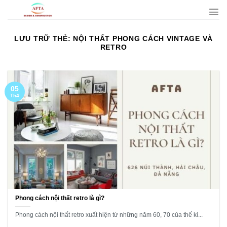
Bỏ
qua
nội
LƯU TRỮ THẺ:
NỘI THẤT PHONG CÁCH VINTAGE VÀ
dung
RETRO
05
Th4
Phong cách nội thất retro là gì?
Phong cách nội thất retro xuất hiện từ những năm 60, 70 của thế kỉ...