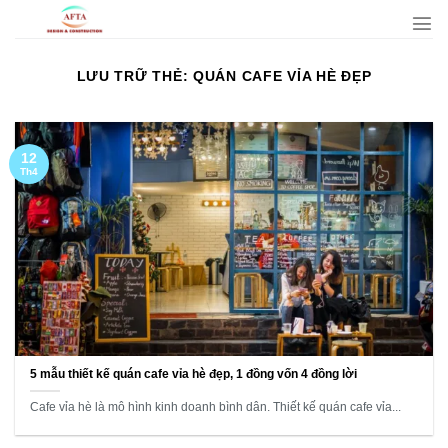
Bỏ
qua
nội
LƯU TRỮ THẺ:
QUÁN CAFE VỈA HÈ ĐẸP
dung
12
Th4
5 mẫu thiết kế quán cafe vỉa hè đẹp, 1 đồng vốn 4 đồng lời
Cafe vỉa hè là mô hình kinh doanh bình dân. Thiết kế quán cafe vỉa...