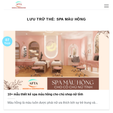
Bỏ
qua
nội
LƯU TRỮ THẺ:
SPA MÀU HỒNG
dung
07
Th10
10+ mẫu thiết kế spa màu hồng cho chủ shop nữ tính
Màu hồng là màu luôn được phái nữ ưa thích bởi sự trẻ trung và...