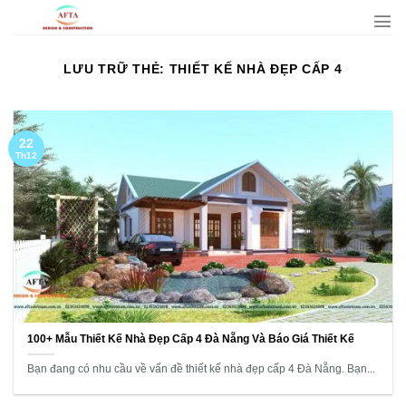
Bỏ
qua
nội
LƯU TRỮ THẺ:
THIẾT KẾ NHÀ ĐẸP CẤP 4
dung
22
Th12
100+ Mẫu Thiết Kế Nhà Đẹp Cấp 4 Đà Nẵng Và Báo Giá Thiết Kế
Bạn đang có nhu cầu về vấn đề thiết kế nhà đẹp cấp 4 Đà Nẵng. Bạn...