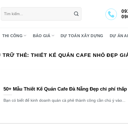
Tìm
09
kiếm:
09
THI CÔNG
BÁO GIÁ
DỰ TOÁN XÂY DỰNG
DỰ ÁN A
 TRỮ THẺ:
THIẾT KẾ QUÁN CAFE NHỎ ĐẸP GI
50+ Mẫu Thiết Kế Quán Cafe Đà Nẵng Đẹp chi phí thấp
Bạn có biết để kinh doanh quán cà phê thành công cần chú ý vào...