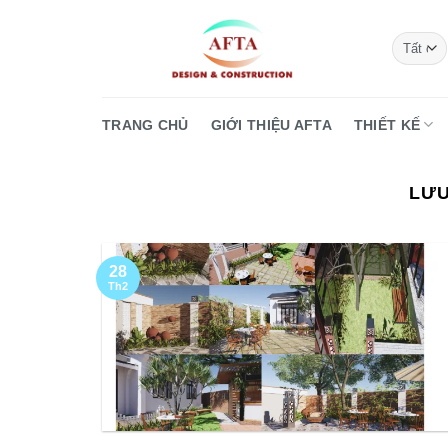
Bỏ
qua
nội
dung
TRANG CHỦ
GIỚI THIỆU AFTA
THIẾT KẾ
LƯU
28
Th2