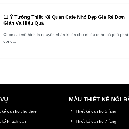
11 Ý Tưởng Thiết Kế Quán Cafe Nhỏ Đẹp Giá Rẻ Đơn
Giản Và Hiệu Quả
Chọn sai mô hình là nguyên nhân khiến cho nhiều quán cà phê phải
đóng...
 VỤ
MẪU THIẾT KẾ NỔI B
t kế căn hộ cho thuê
Thiết kế căn hộ 5 tầng
t kế khách sạn
Thiết kế căn hộ 7 tầng