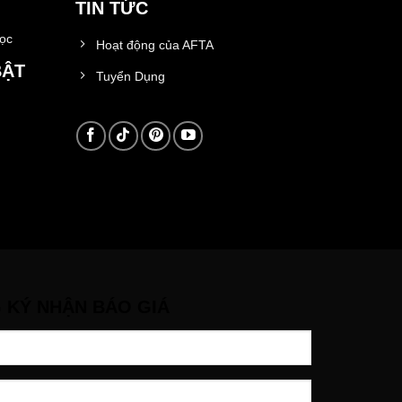
TIN TỨC
học
Hoạt động của AFTA
BẬT
Tuyển Dụng
 KÝ NHẬN BÁO GIÁ