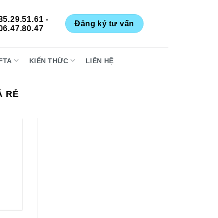
35.29.51.61 -
Đăng ký tư vấn
06.47.80.47
FTA
KIẾN THỨC
LIÊN HỆ
Á RẺ