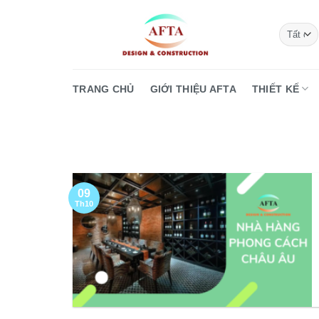
Bỏ
qua
nội
dung
TRANG CHỦ
GIỚI THIỆU AFTA
THIẾT KẾ
09
Th10