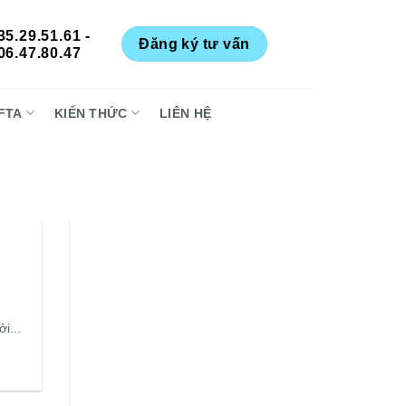
35.29.51.61 -
Đăng ký tư vấn
06.47.80.47
FTA
KIẾN THỨC
LIÊN HỆ
i...