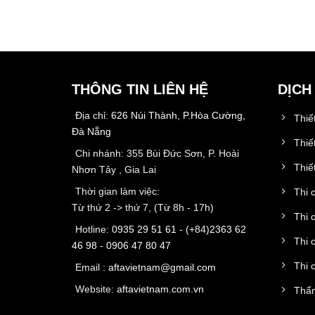
THÔNG TIN LIÊN HỆ
DỊCH
Địa chỉ:
626 Núi Thành, P.Hòa Cường,
Thiế
Đà Nẵng
Thiế
Chi nhánh: 355 Bùi Đức Sơn, P. Hoài
Thiết
Nhơn Tây , Gia Lai
Thời gian làm việc:
Thi 
Từ thứ 2 -> thứ 7, (Từ 8h - 17h)
Thi 
Hotline:
0935 29 51 61
- (+84)
2363 62
Thi 
46 98
-
0906 47 80 47
Thi 
Email :
aftavietnam@gmail.com
Website:
aftavietnam.com.vn
Thẩm