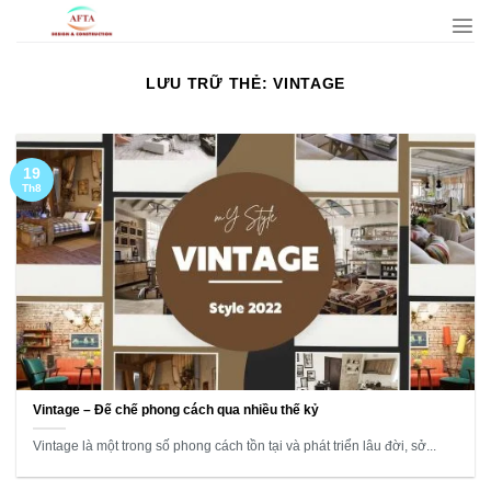
Bỏ
qua
nội
LƯU TRỮ THẺ:
VINTAGE
dung
19
Th8
Vintage – Đế chế phong cách qua nhiều thế kỷ
Vintage là một trong số phong cách tồn tại và phát triển lâu đời, sở...