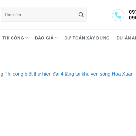
Tìm
09
kiếm:
09
THI CÔNG
BÁO GIÁ
DỰ TOÁN XÂY DỰNG
DỰ ÁN A
ng
Thi công biệt thự hiện đại 4 tầng tại khu ven sông Hòa Xuân