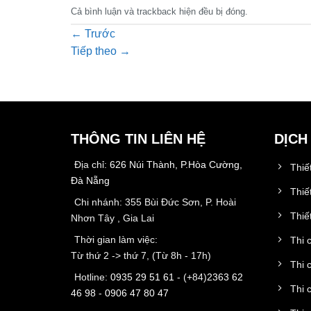
Cả bình luận và trackback hiện đều bị đóng.
←
Trước
Tiếp theo
→
THÔNG TIN LIÊN HỆ
DỊCH
Địa chỉ:
626 Núi Thành, P.Hòa Cường,
Thiế
Đà Nẵng
Thiế
Chi nhánh: 355 Bùi Đức Sơn, P. Hoài
Thiết
Nhơn Tây , Gia Lai
Thời gian làm việc:
Thi 
Từ thứ 2 -> thứ 7, (Từ 8h - 17h)
Thi 
Hotline:
0935 29 51 61
- (+84)
2363 62
Thi 
46 98
-
0906 47 80 47