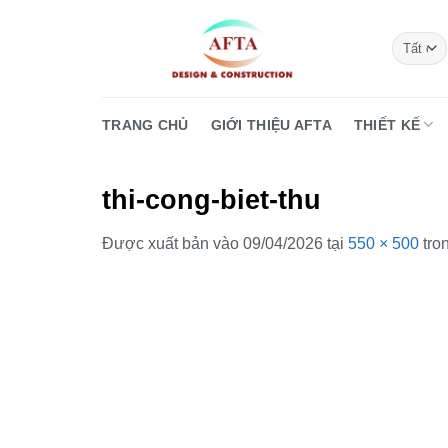
Bỏ
qua
nội
dung
TRANG CHỦ
GIỚI THIỆU AFTA
THIẾT KẾ
thi-cong-biet-thu
Được xuất bản vào
09/04/2026
tại
550 × 500
tro