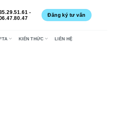
35.29.51.61 -
Đăng ký tư vấn
06.47.80.47
FTA
KIẾN THỨC
LIÊN HỆ