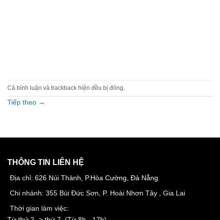
Cả bình luận và trackback hiện đều bị đóng.
Tiếp theo
→
THÔNG TIN LIÊN HỆ
Địa chỉ:
626 Núi Thành, P.Hòa Cường, Đà Nẵng
Chi nhánh: 355 Bùi Đức Sơn, P. Hoài Nhơn Tây , Gia Lai
Thời gian làm việc:
Từ thứ 2 -> thứ 7, (Từ 8h - 17h)