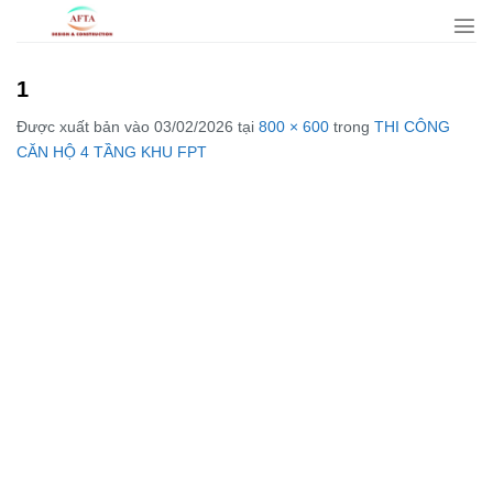
Bỏ
qua
nội
1
dung
Được xuất bản vào
03/02/2026
tại
800 × 600
trong
THI CÔNG
CĂN HỘ 4 TẦNG KHU FPT