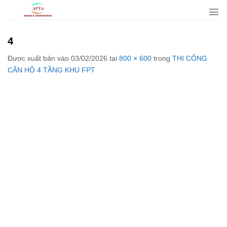
Bỏ
qua
nội
4
dung
Được xuất bản vào
03/02/2026
tại
800 × 600
trong
THI CÔNG
CĂN HỘ 4 TẦNG KHU FPT