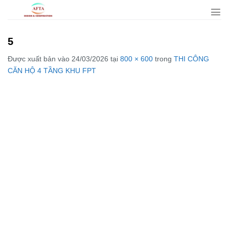
Bỏ
qua
nội
5
dung
Được xuất bản vào
24/03/2026
tại
800 × 600
trong
THI CÔNG
CĂN HỘ 4 TẦNG KHU FPT