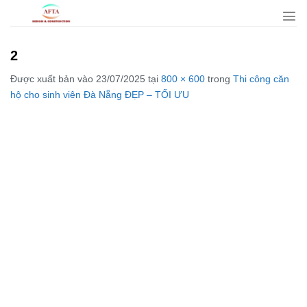
Bỏ
qua
nội
2
dung
Được xuất bản vào
23/07/2025
tại
800 × 600
trong
Thi công căn
hộ cho sinh viên Đà Nẵng ĐẸP – TỐI ƯU