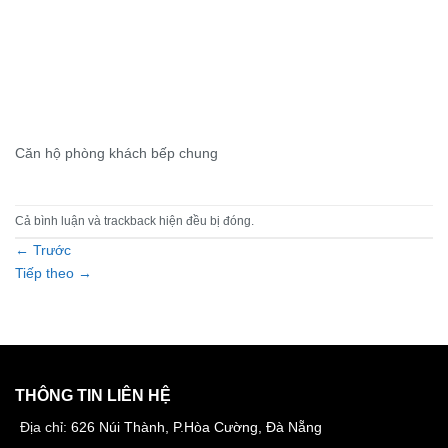
Căn hộ phòng khách bếp chung
Cả bình luận và trackback hiện đều bị đóng.
←
Trước
Tiếp theo
→
THÔNG TIN LIÊN HỆ
Địa chỉ:
626 Núi Thành, P.Hòa Cường, Đà Nẵng