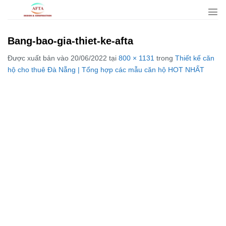
Bỏ
qua
nội
Bang-bao-gia-thiet-ke-afta
dung
Được xuất bản vào
20/06/2022
tại
800 × 1131
trong
Thiết kế căn
hộ cho thuê Đà Nẵng | Tổng hợp các mẫu căn hộ HOT NHẤT