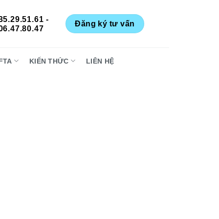
35.29.51.61 -
Đăng ký tư vấn
06.47.80.47
FTA
KIẾN THỨC
LIÊN HỆ