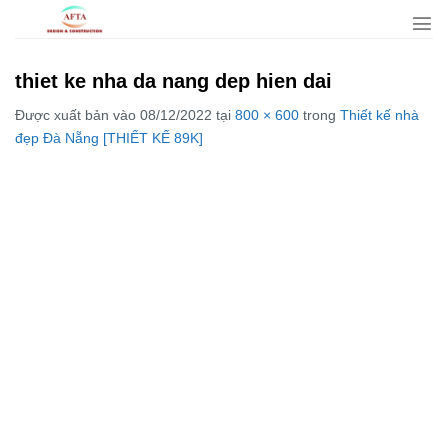
Bỏ
qua
nội
thiet ke nha da nang dep hien dai
dung
Được xuất bản vào
08/12/2022
tại
800 × 600
trong
Thiết kế nhà
đẹp Đà Nẵng [THIẾT KẾ 89K]