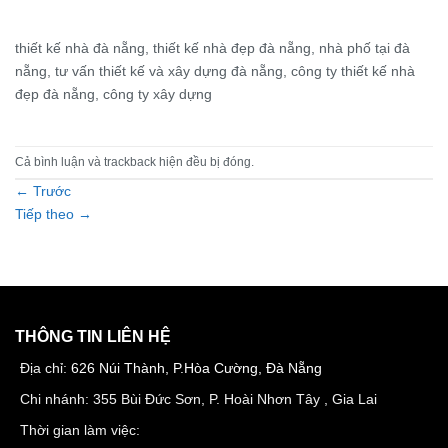
thiết kế nhà đà nẵng, thiết kế nhà đẹp đà nẵng, nhà phố tại đà
nẵng, tư vấn thiết kế và xây dựng đà nẵng, công ty thiết kế nhà
đẹp đà nẵng, công ty xây dựng
Cả bình luận và trackback hiện đều bị đóng.
←
Trước
Tiếp theo
→
THÔNG TIN LIÊN HỆ
Địa chỉ:
626 Núi Thành, P.Hòa Cường, Đà Nẵng
Chi nhánh: 355 Bùi Đức Sơn, P. Hoài Nhơn Tây , Gia Lai
Thời gian làm việc: