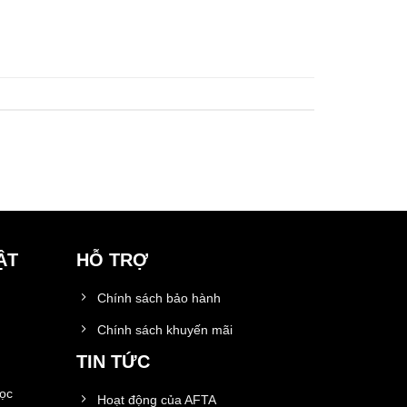
ẬT
HỖ TRỢ
Chính sách bảo hành
Chính sách khuyến mãi
TIN TỨC
học
Hoạt động của AFTA