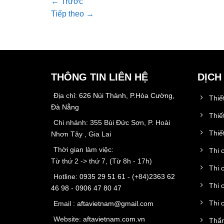
←
Trước
Tiếp theo
→
THÔNG TIN LIÊN HỆ
DỊCH
Địa chỉ:
626 Núi Thành, P.Hòa Cường,
Thiế
Đà Nẵng
Thiế
Chi nhánh: 355 Bùi Đức Sơn, P. Hoài
Thiết
Nhơn Tây , Gia Lai
Thời gian làm việc:
Thi 
Từ thứ 2 -> thứ 7, (Từ 8h - 17h)
Thi 
Hotline:
0935 29 51 61
- (+84)
2363 62
Thi 
46 98
-
0906 47 80 47
Thi 
Email :
aftavietnam@gmail.com
Website:
aftavietnam.com.vn
Thẩm