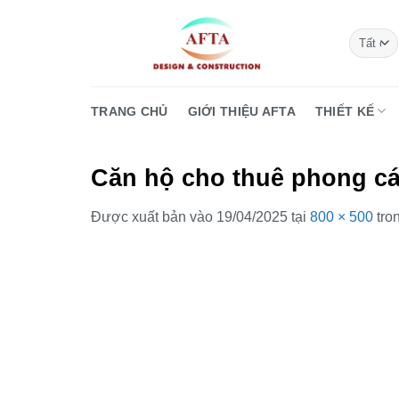
Bỏ
qua
nội
dung
TRANG CHỦ
GIỚI THIỆU AFTA
THIẾT KẾ
Căn hộ cho thuê phong cá
Được xuất bản vào
19/04/2025
tại
800 × 500
tro