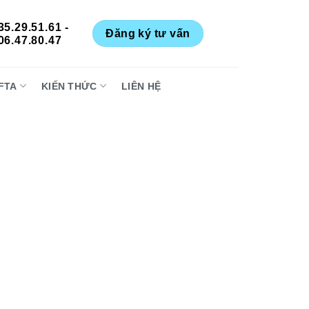
35.29.51.61 -
Đăng ký tư vấn
06.47.80.47
FTA
KIẾN THỨC
LIÊN HỆ