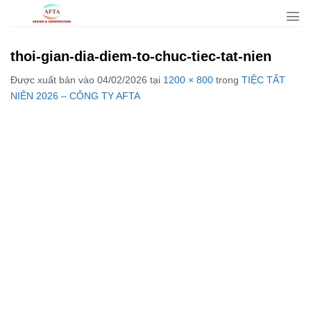
Bỏ
qua
nội
thoi-gian-dia-diem-to-chuc-tiec-tat-nien
dung
Được xuất bản vào
04/02/2026
tại
1200 × 800
trong
TIỆC TẤT
NIÊN 2026 – CÔNG TY AFTA