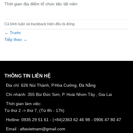
Thời gian địa điểm tổ chức tiệc tất niên
Cả bình luận và trackback hiện đều bị đóng.
←
Trước
Tiếp theo
→
THÔNG TIN LIÊN HỆ
Địa chỉ:
626 Núi Thành, P.Hòa Cường, Đà Nẵng
Chi nhánh: 355 Bùi Đức Sơn, P. Hoài Nhơn Tây , Gia Lai
Thời gian làm việc:
Từ thứ 2 -> thứ 7, (Từ 8h - 17h)
Hotline:
0935 29 51 61
- (+84)
2363 62 46 98
-
0906 47 80 47
Email :
aftavietnam@gmail.com