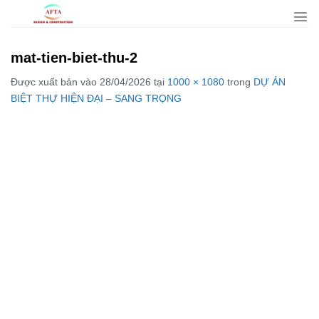
Bỏ
qua
nội
mat-tien-biet-thu-2
dung
Được xuất bản vào
28/04/2026
tại
1000 × 1080
trong
DỰ ÁN
BIỆT THỰ HIỆN ĐẠI – SANG TRỌNG