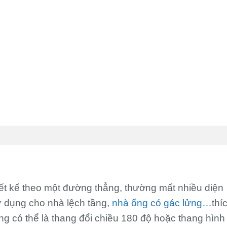
ết kế theo một đường thẳng, thường mất nhiều diện
sử dụng cho nhà lệch tầng,
nhà ống có gác lửng…
thí
ẳng có thể là thang đổi chiều 180 độ hoặc thang hình