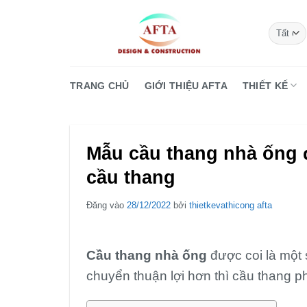
Bỏ
qua
nội
dung
TRANG CHỦ
GIỚI THIỆU AFTA
THIẾT KẾ
Mẫu cầu thang nhà ống đ
cầu thang
Đăng vào
28/12/2022
bởi
thietkevathicong afta
Cầu thang nhà ống
được coi là một s
chuyển thuận lợi hơn thì cầu thang ph