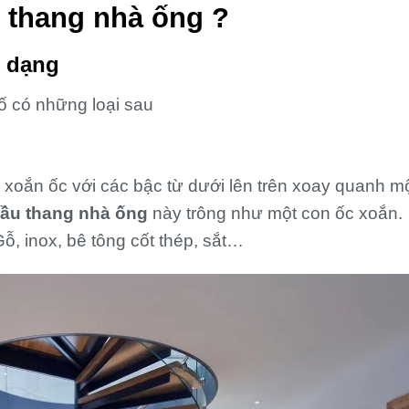
u thang nhà ống ?
h dạng
ố có những loại sau
 xoắn ốc với các bậc từ dưới lên trên xoay quanh m
ầu thang nhà ống
này trông như một con ốc xoắn.
Gỗ, inox, bê tông cốt thép, sắt…