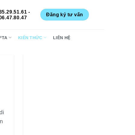
35.29.51.61 -
Đăng ký tư vấn
06.47.80.47
FTA
KIẾN THỨC
LIÊN HỆ
di
ển