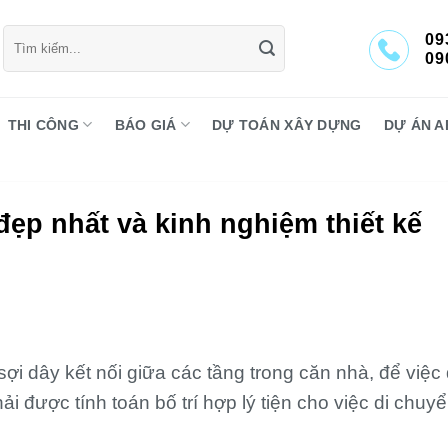
Tìm
09
kiếm:
09
THI CÔNG
BÁO GIÁ
DỰ TOÁN XÂY DỰNG
DỰ ÁN A
ẹp nhất và kinh nghiệm thiết kế
ợi dây kết nối giữa các tầng trong căn nhà, để việc 
ải được tính toán bố trí hợp lý tiện cho việc di chuy