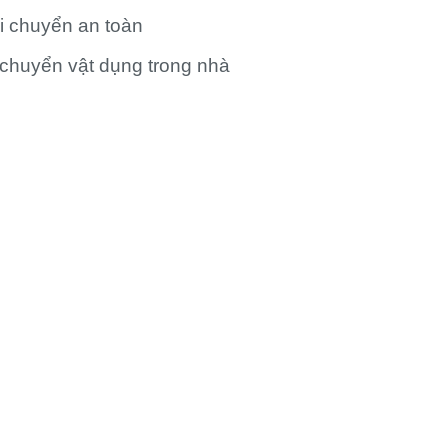
i chuyển an toàn
i chuyển vật dụng trong nhà