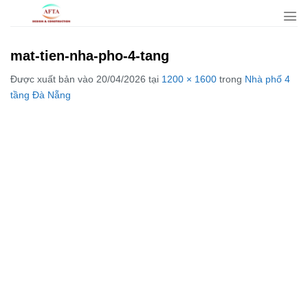
Bỏ
qua
nội
mat-tien-nha-pho-4-tang
dung
Được xuất bản vào
20/04/2026
tại
1200 × 1600
trong
Nhà phố 4
tầng Đà Nẵng