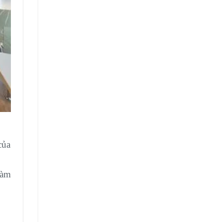
của
làm