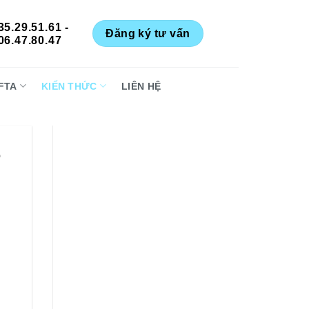
35.29.51.61 -
Đăng ký tư vấn
06.47.80.47
FTA
KIẾN THỨC
LIÊN HỆ
5