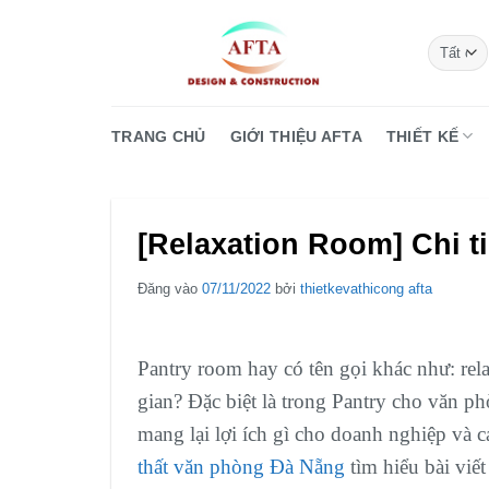
Bỏ
qua
nội
dung
TRANG CHỦ
GIỚI THIỆU AFTA
THIẾT KẾ
[Relaxation Room] Chi t
Đăng vào
07/11/2022
bởi
thietkevathicong afta
Pantry room hay có tên gọi khác như: rel
gian? Đặc biệt là trong Pantry cho văn phò
mang lại lợi ích gì cho doanh nghiệp và
thất văn phòng Đà Nẵng
tìm hiểu bài viết