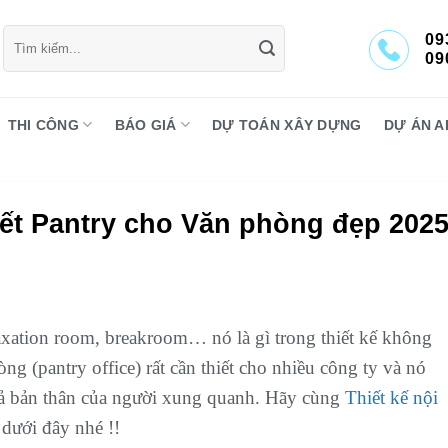
Tìm
09
kiếm:
09
THI CÔNG
BÁO GIÁ
DỰ TOÁN XÂY DỰNG
DỰ ÁN A
iết Pantry cho Văn phòng đẹp 202
axation room, breakroom… nó là gì trong thiết kế không
ng (pantry office) rất cần thiết cho nhiều công ty và nó
 cả bản thân của người xung quanh. Hãy cùng
Thiết kế nội
 dưới đây nhé !!