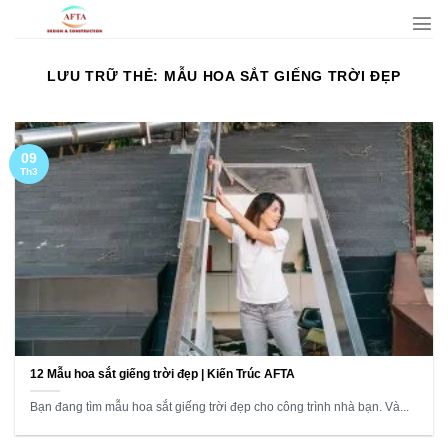
Bỏ
qua
nội
LƯU TRỮ THẺ:
MẪU HOA SẮT GIẾNG TRỜI ĐẸP
dung
09
Th3
12 Mẫu hoa sắt giếng trời đẹp | Kiến Trúc AFTA
Bạn đang tìm mẫu hoa sắt giếng trời đẹp cho công trình nhà bạn. Và...